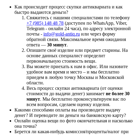
Как происходит процесс скупки антиквариата и как
быстро выдаются деньги?
Свяжитесь с нашими специалистами по телефону
+7 (985) 148 48 78
(доступен по WhatsApp, Viber,
Telegram - онлайн 24 часа), по адресу электронной
почты -
info@gold-antiq.ru
или через форму
обратной связи. Максимальное время ожидания
ответа —
30 минут
.
Опишите своё изделие или предмет старины. На
основе данных специалист определит
первоначальную стоимость вещи.
Вы можете приехать к нам в офис. Или назовите
удобное вам время и место – и мы бесплатно
приедем в любую точку Москвы и Московской
области.
Весь процесс скупки антиквариата (от оценки
стоимости до выдачи денег) занимает
не более 30
минут
. Мы бесплатно проконсультируем вас по
всем вопросам, сделаем оценку изделия.
Какими способами оплаты вы производите выдачу
денег? И переводите ли деньги на банковскую карту?
Онлайн оценка вещи по фото окончательная и насколько
она точна?
Берется ли какая-нибудь комиссия/проценты/налог при