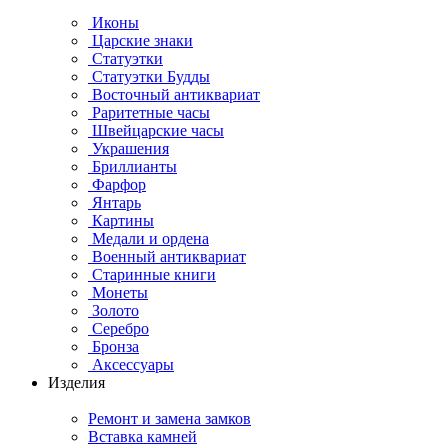
Иконы
Царские знаки
Статуэтки
Статуэтки Будды
Восточный антиквариат
Раритетные часы
Швейцарские часы
Украшения
Бриллианты
Фарфор
Янтарь
Картины
Медали и ордена
Военный антиквариат
Старинные книги
Монеты
Золото
Серебро
Бронза
Аксессуары
Изделия
Ремонт и замена замков
Вставка камней