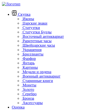
Скупка
Иконы
Царские знаки
Статуэтки
Статуэтки Будды
Восточный антиквариат
Раритетные часы
Швейцарские часы
Украшения
Бриллианты
Фарфор
Янтарь
Картины
Медали и ордена
Военный антиквариат
Старинные книги
Монеты
Золото
Серебро
Бронза
Аксессуары
Оценка