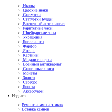
Иконы
Царские знаки
Статуэтки
Статуэтки Будды
Восточный антиквариат
Раритетные часы
Швейцарские часы
Украшения
Бриллианты
Фарфор
Янтарь
Картины
Медали и ордена
Военный антиквариат
Старинные книги
Монеты
Золото
Серебро
Бронза
Аксессуары
Изделия
Ремонт и замена замков
Вставка камней