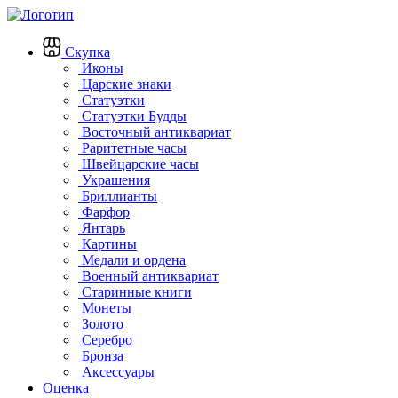
Скупка
Иконы
Царские знаки
Статуэтки
Статуэтки Будды
Восточный антиквариат
Раритетные часы
Швейцарские часы
Украшения
Бриллианты
Фарфор
Янтарь
Картины
Медали и ордена
Военный антиквариат
Старинные книги
Монеты
Золото
Серебро
Бронза
Аксессуары
Оценка