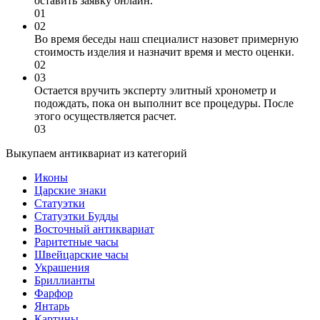
оставить заявку онлайн.
01
02
Во время беседы наш специалист назовет примерную
стоимость изделия и назначит время и место оценки.
02
03
Остается вручить эксперту элитный хронометр и
подождать, пока он выполнит все процедуры. После
этого осуществляется расчет.
03
Выкупаем антиквариат из категорий
Иконы
Царские знаки
Статуэтки
Статуэтки Будды
Восточный антиквариат
Раритетные часы
Швейцарские часы
Украшения
Бриллианты
Фарфор
Янтарь
Картины