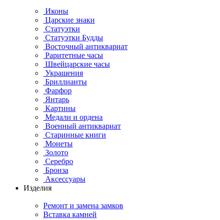
Иконы
Царские знаки
Статуэтки
Статуэтки Будды
Восточный антиквариат
Раритетные часы
Швейцарские часы
Украшения
Бриллианты
Фарфор
Янтарь
Картины
Медали и ордена
Военный антиквариат
Старинные книги
Монеты
Золото
Серебро
Бронза
Аксессуары
Изделия
Ремонт и замена замков
Вставка камней